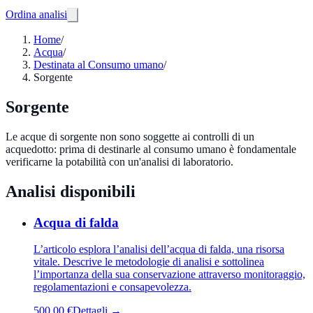
Ordina analisi
Home
/
Acqua
/
Destinata al Consumo umano
/
Sorgente
Sorgente
Le acque di sorgente non sono soggette ai controlli di un
acquedotto: prima di destinarle al consumo umano è fondamentale
verificarne la potabilità con un'analisi di laboratorio.
Analisi disponibili
Acqua di falda
L’articolo esplora l’analisi dell’acqua di falda, una risorsa
vitale. Descrive le metodologie di analisi e sottolinea
l’importanza della sua conservazione attraverso monitoraggio,
regolamentazioni e consapevolezza.
500,00 €
Dettagli →