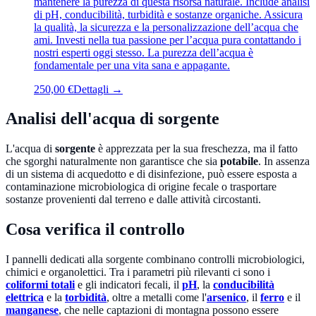
mantenere la purezza di questa risorsa naturale. Include analisi
di pH, conducibilità, turbidità e sostanze organiche. Assicura
la qualità, la sicurezza e la personalizzazione dell’acqua che
ami. Investi nella tua passione per l’acqua pura contattando i
nostri esperti oggi stesso. La purezza dell’acqua è
fondamentale per una vita sana e appagante.
250,00 €
Dettagli →
Analisi dell'acqua di sorgente
L'acqua di
sorgente
è apprezzata per la sua freschezza, ma il fatto
che sgorghi naturalmente non garantisce che sia
potabile
. In assenza
di un sistema di acquedotto e di disinfezione, può essere esposta a
contaminazione microbiologica di origine fecale o trasportare
sostanze provenienti dal terreno e dalle attività circostanti.
Cosa verifica il controllo
I pannelli dedicati alla sorgente combinano controlli microbiologici,
chimici e organolettici. Tra i parametri più rilevanti ci sono i
coliformi totali
e gli indicatori fecali, il
pH
, la
conducibilità
elettrica
e la
torbidità
, oltre a metalli come l'
arsenico
, il
ferro
e il
manganese
, che nelle captazioni di montagna possono essere