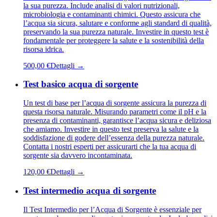
la sua purezza. Include analisi di valori nutrizionali,
microbiologia e contaminanti chimici. Questo assicura che
l’acqua sia sicura, salutare e conforme agli standard di qualità,
preservando la sua purezza naturale. Investire in questo test è
fondamentale per proteggere la salute e la sostenibilità della
risorsa idrica.
500,00 €
Dettagli →
Test basico acqua di sorgente
Un test di base per l’acqua di sorgente assicura la purezza di
questa risorsa naturale. Misurando parametri come il pH e la
presenza di contaminanti, garantisce l’acqua sicura e deliziosa
che amiamo. Investire in questo test preserva la salute e la
soddisfazione di godere dell’essenza della purezza naturale.
Contatta i nostri esperti per assicurarti che la tua acqua di
sorgente sia davvero incontaminata.
120,00 €
Dettagli →
Test intermedio acqua di sorgente
Il Test Intermedio per l’Acqua di Sorgente è essenziale per