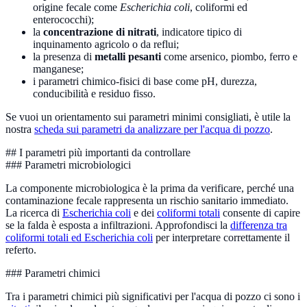
origine fecale come
Escherichia coli
, coliformi ed
enterococchi);
la
concentrazione di nitrati
, indicatore tipico di
inquinamento agricolo o da reflui;
la presenza di
metalli pesanti
come arsenico, piombo, ferro e
manganese;
i parametri chimico-fisici di base come pH, durezza,
conducibilità e residuo fisso.
Se vuoi un orientamento sui parametri minimi consigliati, è utile la
nostra
scheda sui parametri da analizzare per l'acqua di pozzo
.
## I parametri più importanti da controllare
### Parametri microbiologici
La componente microbiologica è la prima da verificare, perché una
contaminazione fecale rappresenta un rischio sanitario immediato.
La ricerca di
Escherichia coli
e dei
coliformi totali
consente di capire
se la falda è esposta a infiltrazioni. Approfondisci la
differenza tra
coliformi totali ed Escherichia coli
per interpretare correttamente il
referto.
### Parametri chimici
Tra i parametri chimici più significativi per l'acqua di pozzo ci sono i