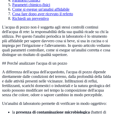
Parametri chimici
Parametri chimico-fisici
Come si esegue un'analisi affidabile
Cosa fare dopo aver ricevuto il referto
Richiedi un preventivo
L'acqua di pozzo non è soggetta agli stessi controlli continui
dell'acqua di rete: la responsabilità della sua qualità ricade su chi la
utilizza. Per questo l'analisi periodica in laboratorio è lo strumento
più affidabile per sapere davvero cosa si beve, si usa in cucina o si
impiega per l'irrigazione e l'allevamento. In questo articolo vediamo
quali parametri controllare, come si esegue un'analisi corretta e cosa
distingue un risultato di qualità superiore.
## Perché analizzare l'acqua di un pozzo
A differenza dell'acqua dell'acquedotto, l'acqua di pozzo dipende
direttamente dalle condizioni del terreno, dalla profondità della falda
e dalle attività presenti nelle vicinanze. Infiltrazioni di reflui,
fertilizzanti, scarichi domestici o industriali e la natura geologica del
suolo possono modificare nel tempo la composizione dell'acqua
senza che colore, odore o sapore cambino in modo percepibile.
Un'analisi di laboratorio permette di verificare in modo oggettivo:
la
presenza di contaminazione microbiologica
(batteri di