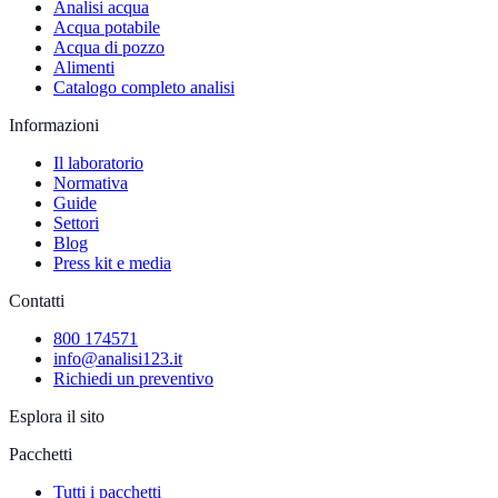
Analisi acqua
Acqua potabile
Acqua di pozzo
Alimenti
Catalogo completo analisi
Informazioni
Il laboratorio
Normativa
Guide
Settori
Blog
Press kit e media
Contatti
800 174571
info@analisi123.it
Richiedi un preventivo
Esplora il sito
Pacchetti
Tutti i pacchetti