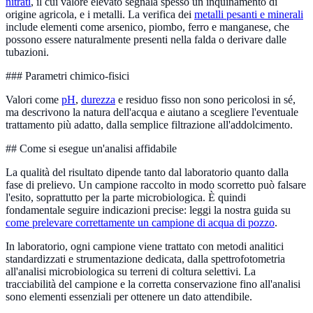
nitrati
, il cui valore elevato segnala spesso un inquinamento di
origine agricola, e i metalli. La verifica dei
metalli pesanti e minerali
include elementi come arsenico, piombo, ferro e manganese, che
possono essere naturalmente presenti nella falda o derivare dalle
tubazioni.
### Parametri chimico-fisici
Valori come
pH
,
durezza
e residuo fisso non sono pericolosi in sé,
ma descrivono la natura dell'acqua e aiutano a scegliere l'eventuale
trattamento più adatto, dalla semplice filtrazione all'addolcimento.
## Come si esegue un'analisi affidabile
La qualità del risultato dipende tanto dal laboratorio quanto dalla
fase di prelievo. Un campione raccolto in modo scorretto può falsare
l'esito, soprattutto per la parte microbiologica. È quindi
fondamentale seguire indicazioni precise: leggi la nostra guida su
come prelevare correttamente un campione di acqua di pozzo
.
In laboratorio, ogni campione viene trattato con metodi analitici
standardizzati e strumentazione dedicata, dalla spettrofotometria
all'analisi microbiologica su terreni di coltura selettivi. La
tracciabilità del campione e la corretta conservazione fino all'analisi
sono elementi essenziali per ottenere un dato attendibile.