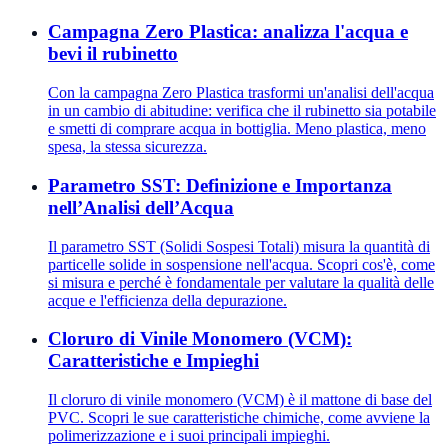
Campagna Zero Plastica: analizza l'acqua e
bevi il rubinetto
Con la campagna Zero Plastica trasformi un'analisi dell'acqua
in un cambio di abitudine: verifica che il rubinetto sia potabile
e smetti di comprare acqua in bottiglia. Meno plastica, meno
spesa, la stessa sicurezza.
Parametro SST: Definizione e Importanza
nell’Analisi dell’Acqua
Il parametro SST (Solidi Sospesi Totali) misura la quantità di
particelle solide in sospensione nell'acqua. Scopri cos'è, come
si misura e perché è fondamentale per valutare la qualità delle
acque e l'efficienza della depurazione.
Cloruro di Vinile Monomero (VCM):
Caratteristiche e Impieghi
Il cloruro di vinile monomero (VCM) è il mattone di base del
PVC. Scopri le sue caratteristiche chimiche, come avviene la
polimerizzazione e i suoi principali impieghi.