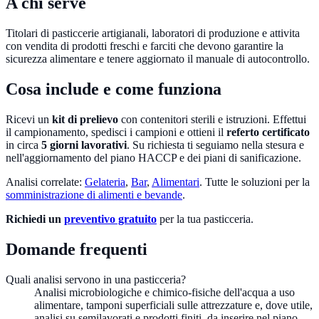
A chi serve
Titolari di pasticcerie artigianali, laboratori di produzione e attivita
con vendita di prodotti freschi e farciti che devono garantire la
sicurezza alimentare e tenere aggiornato il manuale di autocontrollo.
Cosa include e come funziona
Ricevi un
kit di prelievo
con contenitori sterili e istruzioni. Effettui
il campionamento, spedisci i campioni e ottieni il
referto certificato
in circa
5 giorni lavorativi
. Su richiesta ti seguiamo nella stesura e
nell'aggiornamento del piano HACCP e dei piani di sanificazione.
Analisi correlate:
Gelateria
,
Bar
,
Alimentari
. Tutte le soluzioni per la
somministrazione di alimenti e bevande
.
Richiedi un
preventivo gratuito
per la tua pasticceria.
Domande frequenti
Quali analisi servono in una pasticceria?
Analisi microbiologiche e chimico-fisiche dell'acqua a uso
alimentare, tamponi superficiali sulle attrezzature e, dove utile,
analisi su semilavorati e prodotti finiti, da inserire nel piano