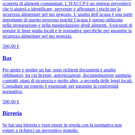
scoperta di alimenti contaminati. L’HACCP è un sistema preventivo
che ti aiuterà a identificare, prevenire e affrontare i rischi per la
sicurezza alimentare nel tuo negozio. L’analisi dell’acqua è una parte
importante di questo processo poiché l’acqua è spesso utilizzata
nella preparazione e nella manipolazione degli alimenti. Assicurati di
seguire le linee guida locali e le normative specifiche per garantire la
sicurezza alimentare nel tuo negozio.
500,00 €
Bar
Per aprire e gestire un bar, sono richiesti documenti e analisi
obbligatori, tra cui licenze, autorizzazioni, documentazione sanitaria,
contratti, piani di sicurezza e molto altro, a seconda delle leggi locali.
Consultare un esperto è essenziale per garantire la conformità
normativa.
500,00 €
Birreria
Se hai una birreria e vuoi essere in regola con la normativa non
esitare a richierci un preventivo gratuito.