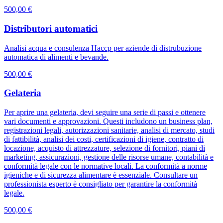
500,00 €
Distributori automatici
Analisi acqua e consulenza Haccp per aziende di distrubuzione
automatica di alimenti e bevande.
500,00 €
Gelateria
Per aprire una gelateria, devi seguire una serie di passi e ottenere
vari documenti e approvazioni. Questi includono un business plan,
registrazioni legali, autorizzazioni sanitarie, analisi di mercato, studi
di fattibilità, analisi dei costi, certificazioni di igiene, contratto di
locazione, acquisto di attrezzature, selezione di fornitori, piani di
marketing, assicurazioni, gestione delle risorse umane, contabilità e
conformità legale con le normative locali. La conformità a norme
igieniche e di sicurezza alimentare è essenziale. Consultare un
professionista esperto è consigliato per garantire la conformità
legale.
500,00 €