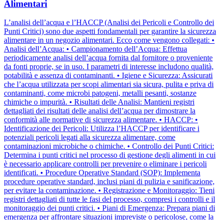
Alimentari
L’analisi dell’acqua e l’HACCP (Analisi dei Pericoli e Controllo dei
Punti Critici) sono due aspetti fondamentali per garantire la sicurezza
alimentare in un negozio alimentari. Ecco come vengono collegati: •
Analisi dell’Acqua: • Campionamento dell’Acqua: Effettua
periodicamente analisi dell’acqua fornita dal fornitore o proveniente
da fonti proprie, se in uso. I parametri di interesse includono qualità,
potabilità e assenza di contaminanti. • Igiene e Sicurezza: Assicurati
che l’acqua utilizzata per scopi alimentari sia sicura, pulita e priva di
contaminanti, come microbi patogeni, metalli pesanti, sostanze
chimiche o impurità. • Risultati delle Analisi: Mantieni registri
dettagliati dei risultati delle analisi dell’acqua per dimostrare la
conformità alle normative di sicurezza alimentare. • HACCP: •
Identificazione dei Pericoli: Utilizza l’HACCP per identificare i
potenziali pericoli legati alla sicurezza alimentare, come
contaminazioni microbiche o chimiche. • Controllo dei Punti Critici:
Determina i punti critici nel processo di gestione degli alimenti in cui
è necessario applicare controlli per prevenire o eliminare i pericoli
identificati. • Procedure Operative Standard (SOP): Implementa
procedure operative standard, inclusi piani di pulizia e sanificazione,
per evitare la contaminazione. • Registrazione e Monitoraggio: Tieni
registri dettagliati di tutte le fasi del processo, compresi i controlli e il
monitoraggio dei punti critici. • Piani di Emergenza: Prepara piani di
emergenza per affrontare situazioni impreviste o pericolose, come la