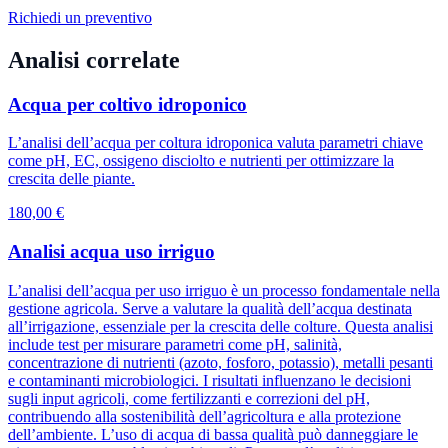
Richiedi un preventivo
Analisi correlate
Acqua per coltivo idroponico
L’analisi dell’acqua per coltura idroponica valuta parametri chiave
come pH, EC, ossigeno disciolto e nutrienti per ottimizzare la
crescita delle piante.
180,00 €
Analisi acqua uso irriguo
L’analisi dell’acqua per uso irriguo è un processo fondamentale nella
gestione agricola. Serve a valutare la qualità dell’acqua destinata
all’irrigazione, essenziale per la crescita delle colture. Questa analisi
include test per misurare parametri come pH, salinità,
concentrazione di nutrienti (azoto, fosforo, potassio), metalli pesanti
e contaminanti microbiologici. I risultati influenzano le decisioni
sugli input agricoli, come fertilizzanti e correzioni del pH,
contribuendo alla sostenibilità dell’agricoltura e alla protezione
dell’ambiente. L’uso di acqua di bassa qualità può danneggiare le