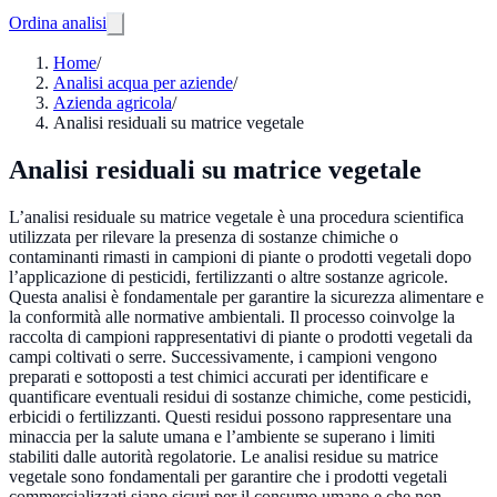
Ordina analisi
Home
/
Analisi acqua per aziende
/
Azienda agricola
/
Analisi residuali su matrice vegetale
Analisi residuali su matrice vegetale
L’analisi residuale su matrice vegetale è una procedura scientifica
utilizzata per rilevare la presenza di sostanze chimiche o
contaminanti rimasti in campioni di piante o prodotti vegetali dopo
l’applicazione di pesticidi, fertilizzanti o altre sostanze agricole.
Questa analisi è fondamentale per garantire la sicurezza alimentare e
la conformità alle normative ambientali. Il processo coinvolge la
raccolta di campioni rappresentativi di piante o prodotti vegetali da
campi coltivati o serre. Successivamente, i campioni vengono
preparati e sottoposti a test chimici accurati per identificare e
quantificare eventuali residui di sostanze chimiche, come pesticidi,
erbicidi o fertilizzanti. Questi residui possono rappresentare una
minaccia per la salute umana e l’ambiente se superano i limiti
stabiliti dalle autorità regolatorie. Le analisi residue su matrice
vegetale sono fondamentali per garantire che i prodotti vegetali
commercializzati siano sicuri per il consumo umano e che non