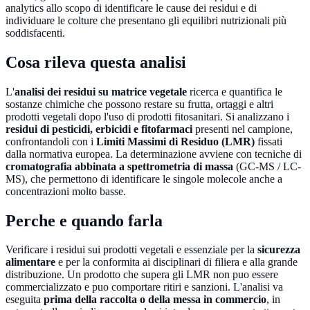
analytics allo scopo di identificare le cause dei residui e di
individuare le colture che presentano gli equilibri nutrizionali più
soddisfacenti.
Cosa rileva questa analisi
L'
analisi dei residui su matrice vegetale
ricerca e quantifica le
sostanze chimiche che possono restare su frutta, ortaggi e altri
prodotti vegetali dopo l'uso di prodotti fitosanitari. Si analizzano i
residui di pesticidi, erbicidi e fitofarmaci
presenti nel campione,
confrontandoli con i
Limiti Massimi di Residuo (LMR)
fissati
dalla normativa europea. La determinazione avviene con tecniche di
cromatografia abbinata a spettrometria di massa
(GC-MS / LC-
MS), che permettono di identificare le singole molecole anche a
concentrazioni molto basse.
Perche e quando farla
Verificare i residui sui prodotti vegetali e essenziale per la
sicurezza
alimentare
e per la conformita ai disciplinari di filiera e alla grande
distribuzione. Un prodotto che supera gli LMR non puo essere
commercializzato e puo comportare ritiri e sanzioni. L'analisi va
eseguita
prima della raccolta o della messa in commercio
, in