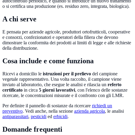
autocontrollo periodico, e quando si introduce un nuovo trattamento
o si certifica una produzione (es. residuo zero, integrata, biologica).
A chi serve
E pensata per aziende agricole, produttori ortofrutticoli, cooperative
e consorzi, confezionatori e operatori della filiera che devono
dimostrare la conformita dei prodotti ai limiti di legge e alle richieste
della distribuzione.
Cosa include e come funziona
Ricevi a domicilio le
istruzioni per il prelievo
del campione
vegetale rappresentativo. Una volta raccolto, il campione viene
inviato al laboratorio, che esegue le analisi e rilascia un
referto
certificato
in circa
5 giorni lavorativi
, con l'elenco delle sostanze
ricercate, le concentrazioni misurate e il confronto con gli LMR.
Per definire il pannello di sostanze da ricercare
richiedi un
preventivo
. Vedi anche, nella sezione
azienda agricola
, le analisi
antiparassitari
,
pesticidi
ed
erbicidi
.
Domande frequenti