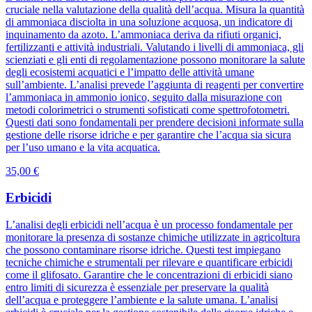
cruciale nella valutazione della qualità dell’acqua. Misura la quantità
di ammoniaca disciolta in una soluzione acquosa, un indicatore di
inquinamento da azoto. L’ammoniaca deriva da rifiuti organici,
fertilizzanti e attività industriali. Valutando i livelli di ammoniaca, gli
scienziati e gli enti di regolamentazione possono monitorare la salute
degli ecosistemi acquatici e l’impatto delle attività umane
sull’ambiente. L’analisi prevede l’aggiunta di reagenti per convertire
l’ammoniaca in ammonio ionico, seguito dalla misurazione con
metodi colorimetrici o strumenti sofisticati come spettrofotometri.
Questi dati sono fondamentali per prendere decisioni informate sulla
gestione delle risorse idriche e per garantire che l’acqua sia sicura
per l’uso umano e la vita acquatica.
35,00 €
Erbicidi
L’analisi degli erbicidi nell’acqua è un processo fondamentale per
monitorare la presenza di sostanze chimiche utilizzate in agricoltura
che possono contaminare risorse idriche. Questi test impiegano
tecniche chimiche e strumentali per rilevare e quantificare erbicidi
come il glifosato. Garantire che le concentrazioni di erbicidi siano
entro limiti di sicurezza è essenziale per preservare la qualità
dell’acqua e proteggere l’ambiente e la salute umana. L’analisi