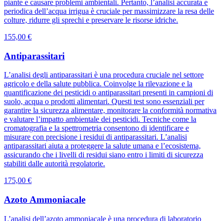
piante e causare problemi ambientali. Pertanto, l’analisi accurata e
periodica dell’acqua irrigua è cruciale per massimizzare la resa delle
colture, ridurre gli sprechi e preservare le risorse idriche.
155,00 €
Antiparassitari
L’analisi degli antiparassitari è una procedura cruciale nel settore
agricolo e della salute pubblica. Coinvolge la rilevazione e la
quantificazione dei pesticidi o antiparassitari presenti in campioni di
suolo, acqua o prodotti alimentari. Questi test sono essenziali per
garantire la sicurezza alimentare, monitorare la conformità normativa
e valutare l’impatto ambientale dei pesticidi. Tecniche come la
cromatografia e la spettrometria consentono di identificare e
misurare con precisione i residui di antiparassitari. L’analisi
antiparassitari aiuta a proteggere la salute umana e l’ecosistema,
assicurando che i livelli di residui siano entro i limiti di sicurezza
stabiliti dalle autorità regolatorie.
175,00 €
Azoto Ammoniacale
L’analisi dell’azoto ammoniacale è una procedura di laboratorio