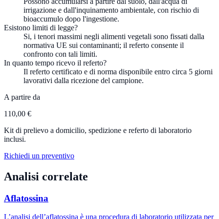
Possono accumularsi a partire dal suolo, dall'acqua di
irrigazione e dall'inquinamento ambientale, con rischio di
bioaccumulo dopo l'ingestione.
Esistono limiti di legge?
Si, i tenori massimi negli alimenti vegetali sono fissati dalla
normativa UE sui contaminanti; il referto consente il
confronto con tali limiti.
In quanto tempo ricevo il referto?
Il referto certificato e di norma disponibile entro circa 5 giorni
lavorativi dalla ricezione del campione.
A partire da
110,00 €
Kit di prelievo a domicilio, spedizione e referto di laboratorio
inclusi.
Richiedi un preventivo
Analisi correlate
Aflatossina
L’analisi dell’aflatossina è una procedura di laboratorio utilizzata per