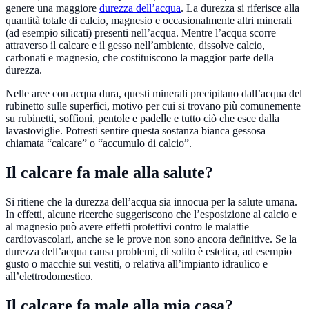
genere una maggiore
durezza dell’acqua
. La durezza si riferisce alla
quantità totale di calcio, magnesio e occasionalmente altri minerali
(ad esempio silicati) presenti nell’acqua. Mentre l’acqua scorre
attraverso il calcare e il gesso nell’ambiente, dissolve calcio,
carbonati e magnesio, che costituiscono la maggior parte della
durezza.
Nelle aree con acqua dura, questi minerali precipitano dall’acqua del
rubinetto sulle superfici, motivo per cui si trovano più comunemente
su rubinetti, soffioni, pentole e padelle e tutto ciò che esce dalla
lavastoviglie. Potresti sentire questa sostanza bianca gessosa
chiamata “calcare” o “accumulo di calcio”.
Il calcare fa male alla salute?
Si ritiene che la durezza dell’acqua sia innocua per la salute umana.
In effetti, alcune ricerche suggeriscono che l’esposizione al calcio e
al magnesio può avere effetti protettivi contro le malattie
cardiovascolari, anche se le prove non sono ancora definitive. Se la
durezza dell’acqua causa problemi, di solito è estetica, ad esempio
gusto o macchie sui vestiti, o relativa all’impianto idraulico e
all’elettrodomestico.
Il calcare fa male alla mia casa?