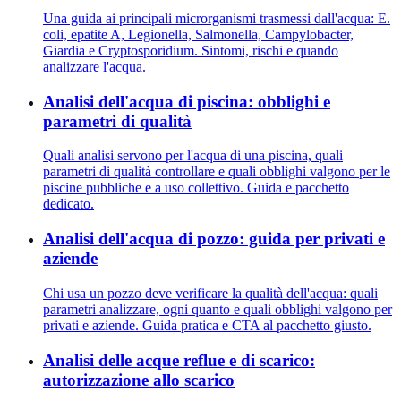
Una guida ai principali microrganismi trasmessi dall'acqua: E.
coli, epatite A, Legionella, Salmonella, Campylobacter,
Giardia e Cryptosporidium. Sintomi, rischi e quando
analizzare l'acqua.
Analisi dell'acqua di piscina: obblighi e
parametri di qualità
Quali analisi servono per l'acqua di una piscina, quali
parametri di qualità controllare e quali obblighi valgono per le
piscine pubbliche e a uso collettivo. Guida e pacchetto
dedicato.
Analisi dell'acqua di pozzo: guida per privati e
aziende
Chi usa un pozzo deve verificare la qualità dell'acqua: quali
parametri analizzare, ogni quanto e quali obblighi valgono per
privati e aziende. Guida pratica e CTA al pacchetto giusto.
Analisi delle acque reflue e di scarico:
autorizzazione allo scarico