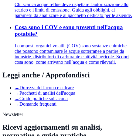
Chi scarica acque reflue deve rispettare l'autorizzazione allo
scarico e i limiti di emissione. Guida agli obblighi, ai
parametri da analizzare e al pacchetto dedicato per le aziende.
Cosa sono i COV e sono presenti nell’acqua
potabile?
I composti organici volatili (COV) sono sostanze chimiche
che possono contaminare le acque sotterranee a partire da
industrie, distributori di carburante e attività agricole. Scopri
cosa sono, come arrivano nell’acqua e come rilevarli.
Leggi anche / Approfondisci
→
Durezza dell'acqua e calcare
→
Pacchetti di analisi dell'acqua
→
Guide pratiche sull'acqua
→
Domande frequenti
Newsletter
Ricevi aggiornamenti su analisi,
normative e guide pratiche.