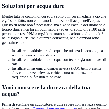
Soluzioni per acqua dura
Mentre tutte le opzioni di cui sopra sono utili per rimediare a ciò che
è già stato fatto, non eliminano la durezza dell’acqua nell’acqua.
Questo di solito non è necessario, ma a volte l’acqua del rubinetto è
troppo dura e non ha un buon sapore (ad es. di solito oltre 180 parti
per milione (es. PPM o mg/L) misurato con carbonato di calcio). Se
hai bisogno di ridurre la durezza dell’acqua, le tue opzioni sono
generalmente di:
Installare un addolcitore d’acqua che utilizza la tecnologia a
scambio ionico a base di sale.
Installare un addolcitore d’acqua con tecnologia non a base di
sale.
Installare un sistema di osmosi inversa (RO): tieni presente
che, con durezza elevata, richiede una manutenzione
frequente e può risultare costoso.
Vuoi conoscere la durezza della tua
acqua?
Prima di scegliere un addolcitore, è utile sapere con esattezza quanto
è dura la tua acqua.
Contattaci per un preventivo
: misureremo la