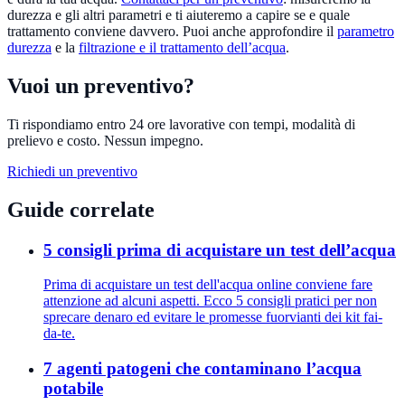
durezza e gli altri parametri e ti aiuteremo a capire se e quale
trattamento conviene davvero. Puoi anche approfondire il
parametro
durezza
e la
filtrazione e il trattamento dell’acqua
.
Vuoi un preventivo?
Ti rispondiamo entro 24 ore lavorative con tempi, modalità di
prelievo e costo. Nessun impegno.
Richiedi un preventivo
Guide correlate
5 consigli prima di acquistare un test dell’acqua
Prima di acquistare un test dell'acqua online conviene fare
attenzione ad alcuni aspetti. Ecco 5 consigli pratici per non
sprecare denaro ed evitare le promesse fuorvianti dei kit fai-
da-te.
7 agenti patogeni che contaminano l’acqua
potabile