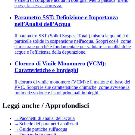
e smetti di comprare acqua in bottiglia. Meno plastica, meno
spesa, la stessa sicurezza.
Parametro SST: Definizione e Importanza
nell’Analisi dell’Acqua
Il parametro SST (Solidi Sospesi Totali) misura la quantità di
particelle solide in sospensione nell'acqua. Scopri cos'è, come
si misura e perché è fondamentale per valutare la qualità delle
acque e l'efficienza della depurazione.
Cloruro di Vinile Monomero (VCM):
Caratteristiche e Impieghi
Il cloruro di vinile monomero (VCM) è il mattone di base del
PVC. Scopri le sue caratteristiche chimiche, come avviene la
polimerizzazione e i suoi principali impieghi.
Leggi anche / Approfondisci
→
Pacchetti di analisi dell'acqua
→
Schede dei parametri analizzati
→
Guide pratiche sull'acqua
→
Domande frequenti