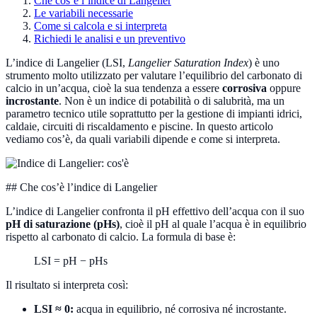
Che cos’è l’indice di Langelier
Le variabili necessarie
Come si calcola e si interpreta
Richiedi le analisi e un preventivo
L’indice di Langelier (LSI,
Langelier Saturation Index
) è uno
strumento molto utilizzato per valutare l’equilibrio del carbonato di
calcio in un’acqua, cioè la sua tendenza a essere
corrosiva
oppure
incrostante
. Non è un indice di potabilità o di salubrità, ma un
parametro tecnico utile soprattutto per la gestione di impianti idrici,
caldaie, circuiti di riscaldamento e piscine. In questo articolo
vediamo cos’è, da quali variabili dipende e come si interpreta.
## Che cos’è l’indice di Langelier
L’indice di Langelier confronta il pH effettivo dell’acqua con il suo
pH di saturazione (pHs)
, cioè il pH al quale l’acqua è in equilibrio
rispetto al carbonato di calcio. La formula di base è:
LSI = pH − pHs
Il risultato si interpreta così:
LSI ≈ 0:
acqua in equilibrio, né corrosiva né incrostante.