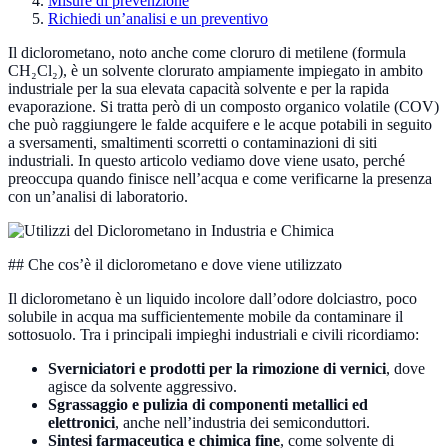
Misure di prevenzione
Richiedi un’analisi e un preventivo
Il diclorometano, noto anche come cloruro di metilene (formula
CH₂Cl₂), è un solvente clorurato ampiamente impiegato in ambito
industriale per la sua elevata capacità solvente e per la rapida
evaporazione. Si tratta però di un composto organico volatile (COV)
che può raggiungere le falde acquifere e le acque potabili in seguito
a sversamenti, smaltimenti scorretti o contaminazioni di siti
industriali. In questo articolo vediamo dove viene usato, perché
preoccupa quando finisce nell’acqua e come verificarne la presenza
con un’analisi di laboratorio.
## Che cos’è il diclorometano e dove viene utilizzato
Il diclorometano è un liquido incolore dall’odore dolciastro, poco
solubile in acqua ma sufficientemente mobile da contaminare il
sottosuolo. Tra i principali impieghi industriali e civili ricordiamo:
Sverniciatori e prodotti per la rimozione di vernici
, dove
agisce da solvente aggressivo.
Sgrassaggio e pulizia di componenti metallici ed
elettronici
, anche nell’industria dei semiconduttori.
Sintesi farmaceutica e chimica fine
, come solvente di