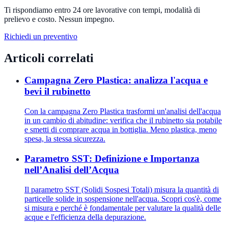
Ti rispondiamo entro 24 ore lavorative con tempi, modalità di
prelievo e costo. Nessun impegno.
Richiedi un preventivo
Articoli correlati
Campagna Zero Plastica: analizza l'acqua e
bevi il rubinetto
Con la campagna Zero Plastica trasformi un'analisi dell'acqua
in un cambio di abitudine: verifica che il rubinetto sia potabile
e smetti di comprare acqua in bottiglia. Meno plastica, meno
spesa, la stessa sicurezza.
Parametro SST: Definizione e Importanza
nell’Analisi dell’Acqua
Il parametro SST (Solidi Sospesi Totali) misura la quantità di
particelle solide in sospensione nell'acqua. Scopri cos'è, come
si misura e perché è fondamentale per valutare la qualità delle
acque e l'efficienza della depurazione.