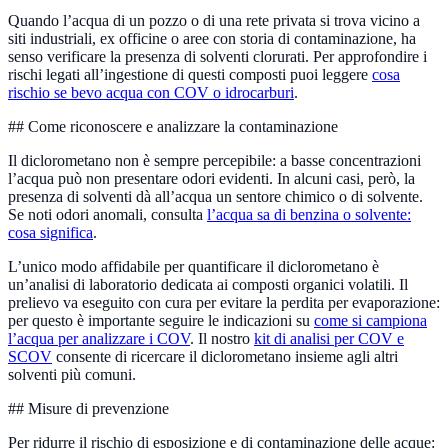
Quando l’acqua di un pozzo o di una rete privata si trova vicino a
siti industriali, ex officine o aree con storia di contaminazione, ha
senso verificare la presenza di solventi clorurati. Per approfondire i
rischi legati all’ingestione di questi composti puoi leggere
cosa
rischio se bevo acqua con COV o idrocarburi
.
## Come riconoscere e analizzare la contaminazione
Il diclorometano non è sempre percepibile: a basse concentrazioni
l’acqua può non presentare odori evidenti. In alcuni casi, però, la
presenza di solventi dà all’acqua un sentore chimico o di solvente.
Se noti odori anomali, consulta
l’acqua sa di benzina o solvente:
cosa significa
.
L’unico modo affidabile per quantificare il diclorometano è
un’analisi di laboratorio dedicata ai composti organici volatili. Il
prelievo va eseguito con cura per evitare la perdita per evaporazione:
per questo è importante seguire le indicazioni su
come si campiona
l’acqua per analizzare i COV
. Il nostro
kit di analisi per COV e
SCOV
consente di ricercare il diclorometano insieme agli altri
solventi più comuni.
## Misure di prevenzione
Per ridurre il rischio di esposizione e di contaminazione delle acque: