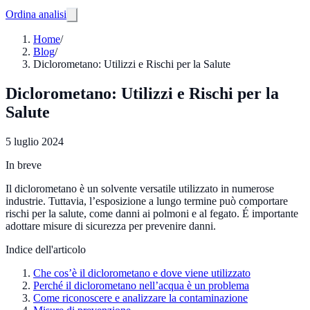
Ordina analisi
Home
/
Blog
/
Diclorometano: Utilizzi e Rischi per la Salute
Diclorometano: Utilizzi e Rischi per la
Salute
5 luglio 2024
In breve
Il diclorometano è un solvente versatile utilizzato in numerose
industrie. Tuttavia, l’esposizione a lungo termine può comportare
rischi per la salute, come danni ai polmoni e al fegato. É importante
adottare misure di sicurezza per prevenire danni.
Indice dell'articolo
Che cos’è il diclorometano e dove viene utilizzato
Perché il diclorometano nell’acqua è un problema
Come riconoscere e analizzare la contaminazione