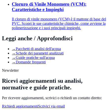
Cloruro di Vinile Monomero (VCM):
Caratteristiche e Impieghi
Il cloruro di vinile monomero (VCM) è il mattone di base del
PVC. Scopri le sue caratteristiche chimiche, come avviene la
polimerizzazione e i suoi principali impieghi.
Leggi anche / Approfondisci
→
Pacchetti di analisi dell'acqua
→
Schede dei parametri analizzati
→
Guide pratiche sull'acqua
→
Domande frequenti
Newsletter
Ricevi aggiornamenti su analisi,
normative e guide pratiche.
Per ricevere aggiornamenti, scrivici o richiedi un contatto diretto:
Richiedi aggiornamenti
Scrivici via email