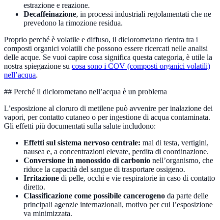
estrazione e reazione.
Decaffeinazione
, in processi industriali regolamentati che ne
prevedono la rimozione residua.
Proprio perché è volatile e diffuso, il diclorometano rientra tra i
composti organici volatili che possono essere ricercati nelle analisi
delle acque. Se vuoi capire cosa significa questa categoria, è utile la
nostra spiegazione su
cosa sono i COV (composti organici volatili)
nell’acqua
.
## Perché il diclorometano nell’acqua è un problema
L’esposizione al cloruro di metilene può avvenire per inalazione dei
vapori, per contatto cutaneo o per ingestione di acqua contaminata.
Gli effetti più documentati sulla salute includono:
Effetti sul sistema nervoso centrale:
mal di testa, vertigini,
nausea e, a concentrazioni elevate, perdita di coordinazione.
Conversione in monossido di carbonio
nell’organismo, che
riduce la capacità del sangue di trasportare ossigeno.
Irritazione
di pelle, occhi e vie respiratorie in caso di contatto
diretto.
Classificazione come possibile cancerogeno
da parte delle
principali agenzie internazionali, motivo per cui l’esposizione
va minimizzata.